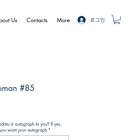
bout Us
Contacts
More
로그인
oman #85
ato Jr autograph to you? If yes,
o you want your autograph
*