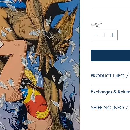
수량
*
PRODUCT INFO / I
Edition of Mike Deodat
Exchanges & Return
This and other edition
dedication, in case y
ATTENTION: our editio
autograph your copy.
SHIPPING INFO / I
personalized autographs
--
return. Because once s
Edição da coleção pes
This edition is at the 
of the product for sal
Essa e outras ediçõe
that this is the editio
dedicatória, caso voc