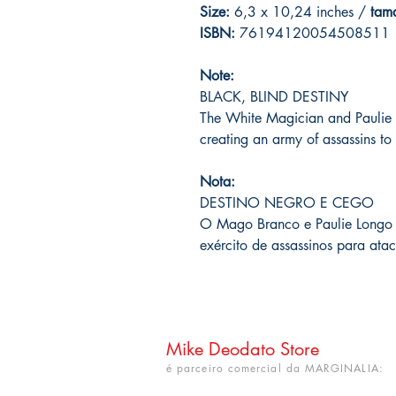
Size:
6,3 x 10,24 inches /
tam
ISBN:
76194120054508511
Note:
BLACK, BLIND DESTINY
The White Magician and Paulie L
creating an army of assassins t
Nota:
DESTINO NEGRO E CEGO
O Mago Branco e Paulie Longo 
exército de assassinos para ata
Mike Deodato Store
é parceiro comercial da MARGINALIA: