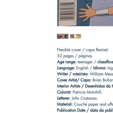
Flexible cover / capa flexível.
32 pages / páginas
Age range:
teenager /
classific
Language:
English /
Idioma:
Ing
Writer / roteirista:
William Mess
Cover Artist/ Capa:
Brian Bolla
Interior Artists / Desenhistas da
Colorist:
Patricia Mulvihill.
Letterer:
John Costanza.
Material:
Couché paper and offse
Publication Date / data da publ