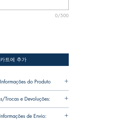
0/500
카트에 추가
nformações do Produto
o Jr's personal collection.
s/Trocas e Devoluções:
s will be signed with or without
ou want Mike Deodato Jr to
ns are limited runs with
nformações de Envio:
. Unfortunately, it is not subject to
igned, it invalidates the replacement
soal de Mike Deodato Jr.
residence of Mike Deodato Jr.
e in our catalog. Please make sure
s serão assinadas com ou sem
n you really want to purchase.
ê queira que Mike Deodato Jr