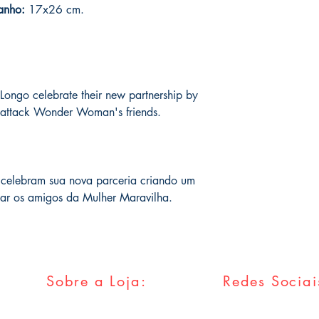
anho:
17x26 cm.
o prazo de entrega no
fora do Brasil *
é de 1
chegue em 25 dias, e
imediatamente para fa
entrega.
ongo celebrate their new partnership by
Você pode ver Mike D
o attack Wonder Woman's friends.
nas redes sociais del
forma de garantia e v
produto. :)
*
A entrega fora do Br
celebram sua nova parceria criando um
dos Correios e ao alc
car os amigos da Mulher Maravilha.
Wix.
Sobre a Loja:
Redes Sociai