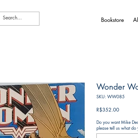
Bookstore
A
Wonder W
SKU: WW085
가
R$352.00
격
Do you want Mike Deod
please tell us what d