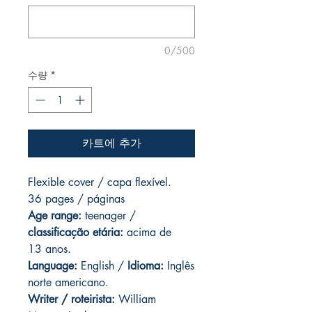
0/500
수량
*
카트에 추가
Flexible cover / capa flexível.
36 pages / páginas
Age range:
teenager /
classificação etária:
acima de
13 anos.
Language:
English /
Idioma:
Inglês
norte americano.
Writer / roteirista:
William