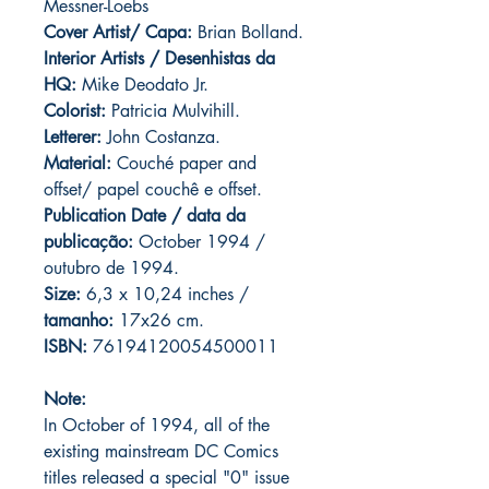
Messner-Loebs
Cover Artist/ Capa:
Brian Bolland.
Interior Artists / Desenhistas da
HQ:
Mike Deodato Jr.
Colorist:
Patricia Mulvihill.
Letterer:
John Costanza.
Material:
Couché paper and
offset/ papel couchê e offset.
Publication Date / data da
publicação:
October 1994 /
outubro de 1994.
Size:
6,3 x 10,24 inches /
tamanho:
17x26 cm.
ISBN:
76194120054500011
Note:
In October of 1994, all of the
existing mainstream DC Comics
titles released a special "0" issue