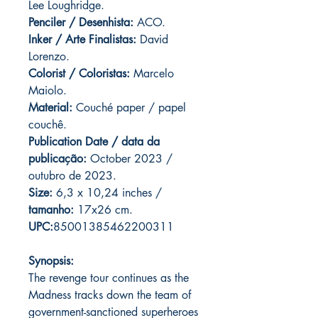
Lee Loughridge.
Penciler / Desenhista:
ACO.
Inker / Arte Finalistas:
David
Lorenzo.
Colorist / Coloristas:
Marcelo
Maiolo.
Material:
Couché paper / papel
couchê.
Publication Date / data da
publicação:
October 2023 /
outubro de 2023.
Size:
6,3 x 10,24 inches /
tamanho:
17x26 cm.
UPC:
85001385462200311
Synopsis:
The revenge tour continues as the
Madness tracks down the team of
government-sanctioned superheroes