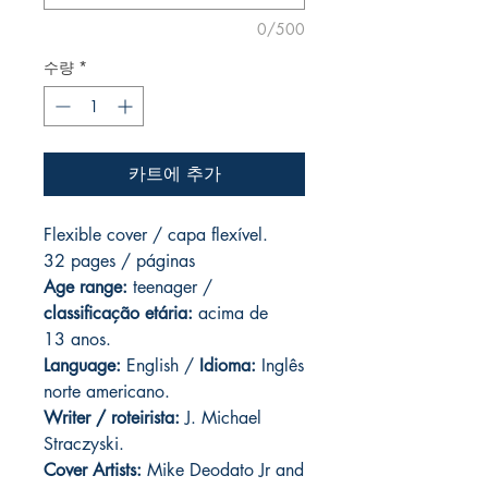
0/500
수량
*
카트에 추가
Flexible cover / capa flexível.
32 pages / páginas
Age range:
teenager /
classificação etária:
acima de
13 anos.
Language:
English /
Idioma:
Inglês
norte americano.
Writer / roteirista:
J. Michael
Straczyski.
Cover Artists:
Mike Deodato Jr and