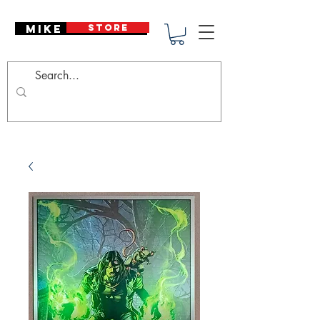
Mike Deodato
STORE