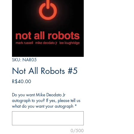
SKU: NAR05
Not All Robots #5
가
R$40.00
격
Do you want Mike Deodato Jr
autograph to you? If yes, please tell us
what do you want your autograph
*
0/500