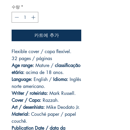
수량
*
카트에 추가
Flexible cover / capa flexível.
32 pages / páginas
Age range:
Mature /
classificação
etária:
acima de 18 anos.
Language:
English /
Idioma:
Inglês
norte americano.
Writer / roteirista:
Mark Russell.
Cover / Capa:
Razzah.
Art / desenhista:
Mike Deodato Jr.
Material:
Couché paper / papel
couchê.
Publication Date / data da