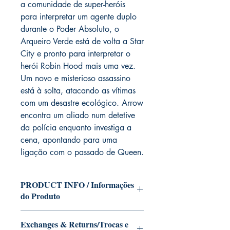
a comunidade de super-heróis
para interpretar um agente duplo
durante o Poder Absoluto, o
Arqueiro Verde está de volta a Star
City e pronto para interpretar o
herói Robin Hood mais uma vez.
Um novo e misterioso assassino
está à solta, atacando as vítimas
com um desastre ecológico. Arrow
encontra um aliado num detetive
da polícia enquanto investiga a
cena, apontando para uma
ligação com o passado de Queen.
PRODUCT INFO / Informações
do Produto
Edition of Mike Deodato Jr's personal
Exchanges & Returns/Trocas e
collection.