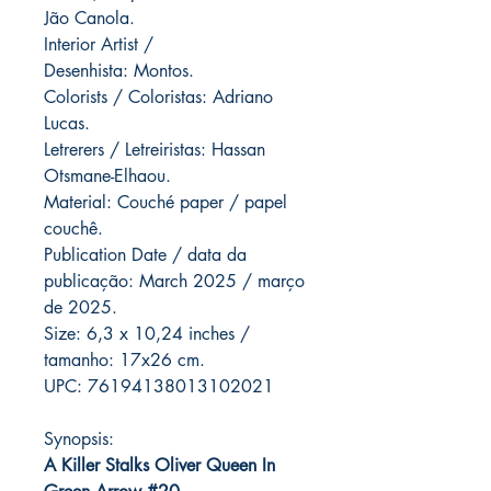
Jão Canola.
Interior Artist /
Desenhista: Montos.
Colorists / Coloristas: Adriano
Lucas.
Letrerers / Letreiristas: Hassan
Otsmane-Elhaou.
Material: Couché paper / papel
couchê.
Publication Date / data da
publicação: March 2025 / março
de 2025.
Size: 6,3 x 10,24 inches /
tamanho: 17x26 cm.
UPC: 76194138013102021
Synopsis:
A Killer Stalks Oliver Queen In