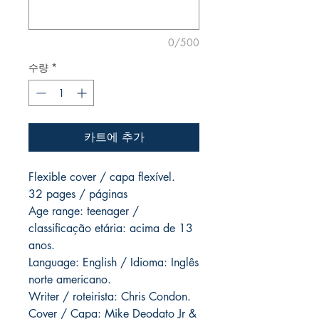
0/500
수량
*
카트에 추가
Flexible cover / capa flexível.
32 pages / páginas
Age range: teenager /
classificação etária: acima de 13
anos.
Language: English / Idioma: Inglês
norte americano.
Writer / roteirista: Chris Condon.
Cover / Capa: Mike Deodato Jr &