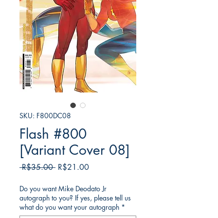
SKU: F800DC08
Flash #800
[Variant Cover 08]
일
할
 R$35.00 
R$21.00
반
인
가
가
Do you want Mike Deodato Jr
autograph to you? If yes, please tell us
what do you want your autograph
*