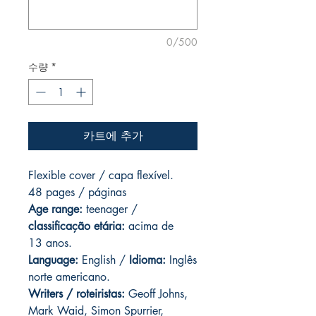
0/500
수량
*
카트에 추가
Flexible cover / capa flexível.
48 pages / páginas
Age range:
teenager /
classificação etária:
acima de
13 anos.
Language:
English /
Idioma:
Inglês
norte americano.
Writers / roteiristas:
Geoff Johns,
Mark Waid, Simon Spurrier,