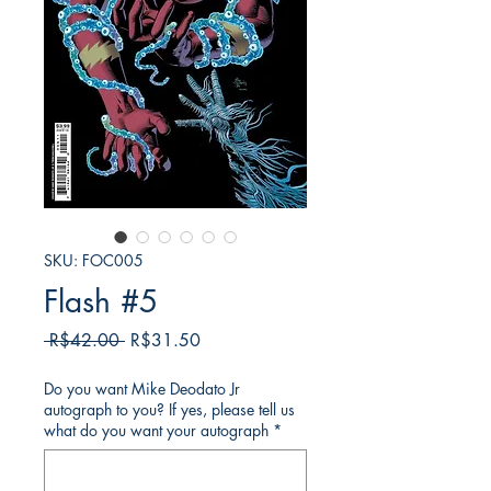
SKU: FOC005
Flash #5
일
할
 R$42.00 
R$31.50
반
인
가
가
Do you want Mike Deodato Jr
autograph to you? If yes, please tell us
what do you want your autograph
*