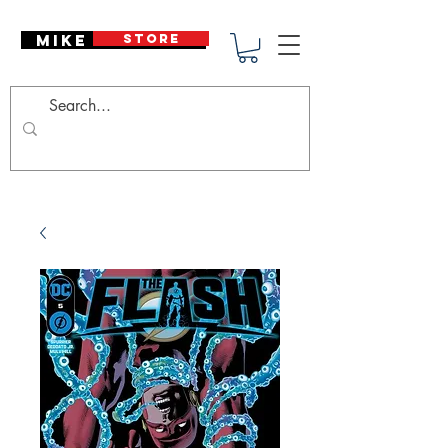
Mike Deodato
STORE