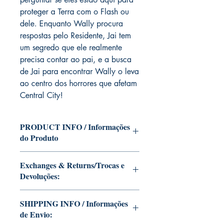
proteger a Terra com o Flash ou
dele. Enquanto Wally procura
respostas pelo Residente, Jai tem
um segredo que ele realmente
precisa contar ao pai, e a busca
de Jai para encontrar Wally o leva
ao centro dos horrores que afetam
Central City!
PRODUCT INFO / Informações
do Produto
Edition of Mike Deodato Jr's personal
Exchanges & Returns/Trocas e
collection.
Devoluções:
This and other editions will be signed
with or without dedication, in case you
ATTENTION: our editions are limited
want Mike Deodato Jr to autograph
SHIPPING INFO / Informações
runs with personalized autographs.
your copy.
de Envio:
Unfortunately, it is not subject to return.
--