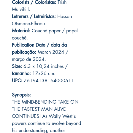
Colorists / Coloristas:
Trish
Mulvihill.
Letrerers / Letreiristas:
Hassan
Otsmane-Elhaou.
Material:
Couché paper / papel
couchê.
Publication Date / data da
publicação:
March 2024 /
março de 2024.
Size:
6,3 x 10,24 inches /
tamanho:
17x26 cm.
UPC:
76194138164000511
Synopsis:
THE MIND-BENDING TAKE ON
THE FASTEST MAN ALIVE
CONTINUES! As Wally West's
powers continue to evolve beyond
his understanding, another