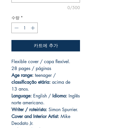
0/500
수량
*
카트에 추가
Flexible cover / capa flexível.
28 pages / páginas
Age range:
teenager /
classificação etária:
acima de
13 anos.
Language:
English /
Idioma:
Inglês
norte americano.
Writer / roteirista:
Simon Spurrier.
Cover and
Interior Artist:
Mike
Deodato Jr.