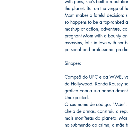
with guns, she’s built a reputati
the planet. But on the verge of h
Mom makes a fateful decision: sl
so happens to be a top-ranked as
mashup of action, adventure, c
pregnant Mom with a bounty on h
assassins, falls in love with he
personal and professional predi
Sinopse:
Campeã do UFC e da WWE, venc
de Hollywood, Ronda Rousey sai
gráfica com a sua banda desenh
Unexpected.
O seu nome de código: "Mãe". 
cheia de armas, construiu a rep
mais mortíferas do planeta. Mas
no submundo do crime, a mãe t