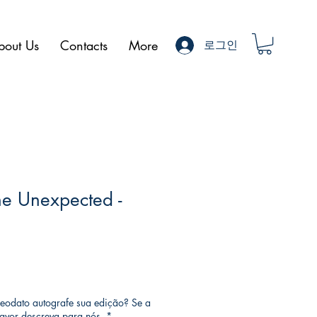
bout Us
Contacts
More
로그인
he Unexpected -
eodato autografe sua edição? Se a
favor descreva para nós.
*