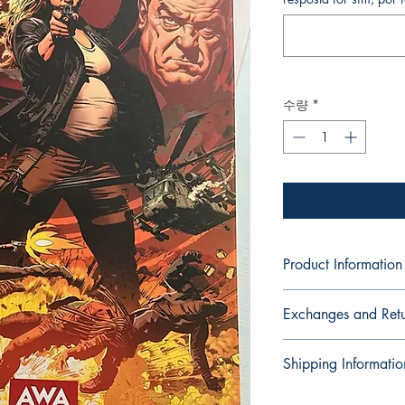
수량
*
Product Information
Editions from Mike Deo
Exchanges and Retu
These and other editio
dedication, if you'd l
PLEASE NOTE: Our edit
your copies.
Shipping Informatio
personalized autograph
-
returnable. Once signe
Edições da coleção pe
These editions are loc