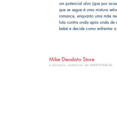
um potencial alvo (que por acas
que se segue é uma mistura sel
romance, enquanto uma mãe rec
luta contra onda após onda de 
bebé e decide como enfrentar a 
Mike Deodato Store
é parceiro comercial da MARGINALIA:
CNPJ: 22.759.548/0001-52
Rua Dr. Hortêncio Ribeiro nº 148
Bairro Castelo Branco
(próximo à UFPB)
João Pessoa - PB. CEP: 58050-220