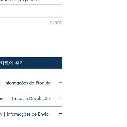
0/500
카트에 추가
 | Informações do Produto:
dato Jr.'s personal collection.
rns | Trocas e Devoluções:
ns will be signed with or without a
ike Mike Deodato Jr. to autograph
ions are limited editions with
n | Informações de Envio:
s. Unfortunately, these are not
d, the item will no longer be
ssoal de Mike Deodato Jr.
ated at Mike Deodato Jr.'s residence.