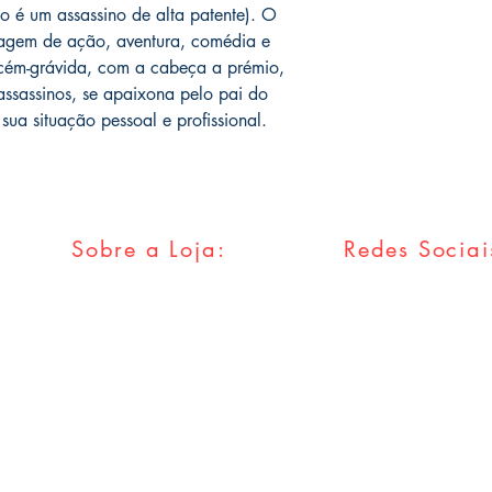
o é um assassino de alta patente). O
vagem de ação, aventura, comédia e
ém-grávida, com a cabeça a prémio,
assassinos, se apaixona pelo pai do
sua situação pessoal e profissional.
Sobre a Loja:
Redes Sociai
FAQ
Facebook
Envios & Trocas
Twitter
Política da Loja
Instagram
Métodos
Pagamentos
Tumblr