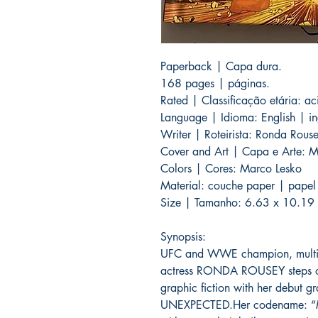
Paperback | Capa dura.
168 pages | páginas.
Rated | Classificação etária: 
Language | Idioma: English | in
Writer | Roteirista: Ronda Rous
Cover and Art | Capa e Arte: M
Colors | Cores: Marco Lesko
Material: couche paper | papel
Size | Tamanho: 6.63 x 10.19 
Synopsis:
UFC and WWE champion, multi-
actress RONDA ROUSEY steps out
graphic fiction with her debut
UNEXPECTED.Her codename: “Mo