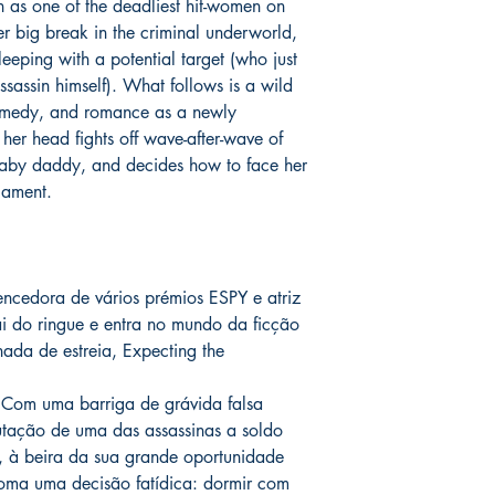
on as one of the deadliest hit-women on
fora do Brasil *
é de 1
chegue em 25 dias, e
er big break in the criminal underworld,
imediatamente para fa
eeping with a potential target (who just
entrega.
sassin himself). What follows is a wild
omedy, and romance as a newly
Você pode ver Mike D
er head fights off wave-after-wave of
nas redes sociais del
r baby daddy, and decides how to face her
forma de garantia e v
cament.
produto. :)
*
A entrega fora do Br
dos Correios e ao alc
Wix.
edora de vários prémios ESPY e atriz
 do ringue e entra no mundo da ficção
ada de estreia, Expecting the
Com uma barriga de grávida falsa
utação de uma das assassinas a soldo
, à beira da sua grande oportunidade
oma uma decisão fatídica: dormir com