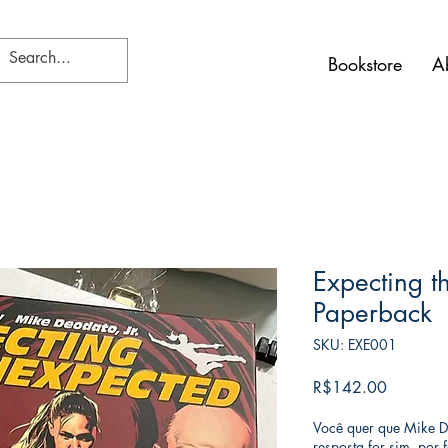
Bookstore
A
Expecting t
Paperback
SKU: EXE001
가
R$142.00
격
Você quer que Mike D
resposta for sim, por 