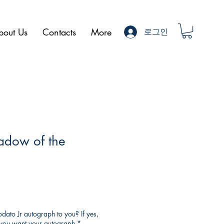
bout Us
Contacts
More
로그인
adow of the
ato Jr autograph to you? If yes,
o you want your autograph
*