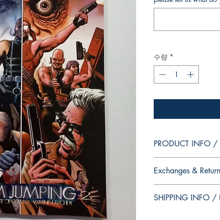
수량
*
PRODUCT INFO / I
Edition of Mike Deodat
Exchanges & Return
This and other edition
dedication, in case y
ATTENTION: our editio
autograph your copy.
SHIPPING INFO / I
personalized autographs
--
return. Because once s
Edição da coleção pes
This edition is at the 