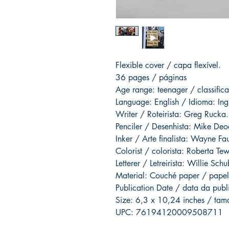
Flexible cover / capa flexível.
36 pages / páginas
Age range: teenager / classific
Language: English / Idioma: Ing
Writer / Roteirista: Greg Rucka.
Penciler / Desenhista: Mike Deod
Inker / Arte finalista: Wayne Fa
Colorist / colorista: Roberta Te
Letterer / Letreirista: Willie Schu
Material: Couché paper / papel
Publication Date / data da pub
Size: 6,3 x 10,24 inches / ta
UPC: 76194120009508711