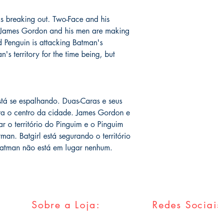
assinadas conforme so
catálogo.
serão enviados por co
s breaking out. Two-Face and his
o prazo de entrega no
 James Gordon and his men are making
fora do Brasil *
é de 1
nd Penguin is attacking Batman's
chegue em 25 dias, e
an's territory for the time being, but
imediatamente para fa
entrega.
Você pode ver Mike D
nas redes sociais del
stá se espalhando. Duas-Caras e seus
forma de garantia e v
ra o centro da cidade. James Gordon e
produto. :)
r o território do Pinguim e o Pinguim
man. Batgirl está segurando o território
*
A entrega fora do Br
dos Correios e ao alc
atman não está em lugar nenhum.
Wix.
Sobre a Loja:
Redes Sociai