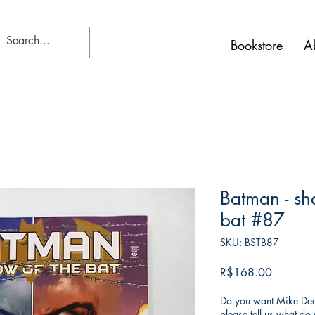
Bookstore
A
Batman - sh
bat #87
SKU: BSTB87
가
R$168.00
격
Do you want Mike Deod
please tell us what d