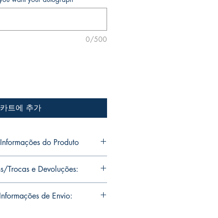
0/500
카트에 추가
nformações do Produto
o Jr's personal collection.
s/Trocas e Devoluções:
s will be signed with or without
ou want Mike Deodato Jr to
ns are limited runs with
nformações de Envio:
. Unfortunately, it is not subject to
igned, it invalidates the replacement
soal de Mike Deodato Jr.
residence of Mike Deodato Jr.