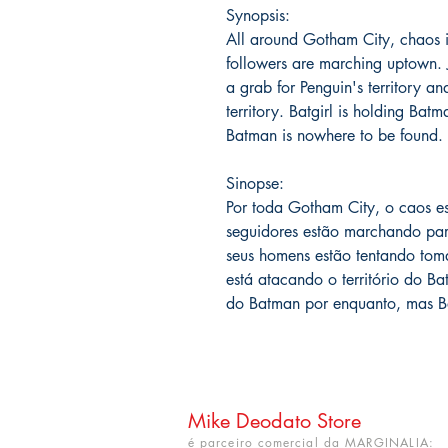
Synopsis:
All around Gotham City, chaos i
followers are marching uptown.
a grab for Penguin's territory a
territory. Batgirl is holding Batm
Batman is nowhere to be found.
Sinopse:
Por toda Gotham City, o caos e
seguidores estão marchando pa
seus homens estão tentando toma
está atacando o território do Bat
do Batman por enquanto, mas B
Mike Deodato Store
é parceiro comercial da MARGINALIA: