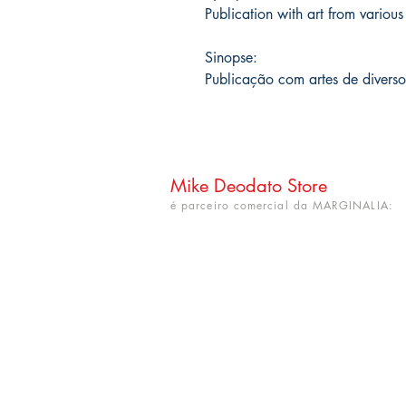
Publication with art from various
Sinopse:
Publicação com artes de diverso
Mike Deodato Store
é parceiro comercial da MARGINALIA:
CNPJ: 22.759.548/0001-52
Rua Dr. Hortêncio Ribeiro nº 148
Bairro Castelo Branco
(próximo à UFPB)
João Pessoa - PB. CEP: 58050-220
info@mikedeodatostore.com