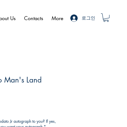
bout Us
Contacts
More
로그인
o Man's Land
ato Jr autograph to you? If yes,
o you want your autograph
*