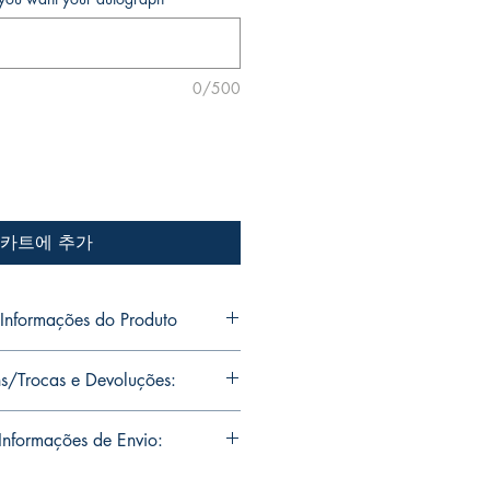
0/500
카트에 추가
nformações do Produto
o Jr's personal collection.
s/Trocas e Devoluções:
s will be signed with or without
ou want Mike Deodato Jr to
ns are limited runs with
nformações de Envio:
. Unfortunately, it is not subject to
igned, it invalidates the replacement
soal de Mike Deodato Jr.
residence of Mike Deodato Jr.