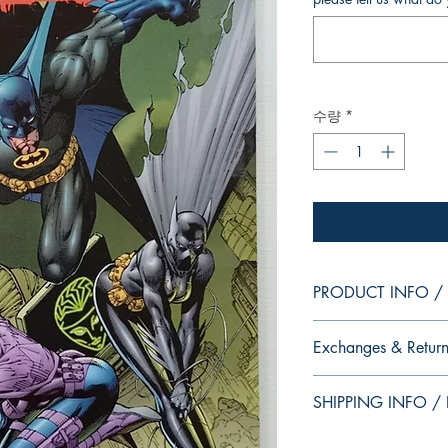
수량
*
PRODUCT INFO / I
Edition of Mike Deodat
Exchanges & Return
This and other edition
dedication, in case y
ATTENTION: our editio
autograph your copy.
SHIPPING INFO / I
personalized autographs
--
return. Because once s
Edição da coleção pes
This edition is at the 