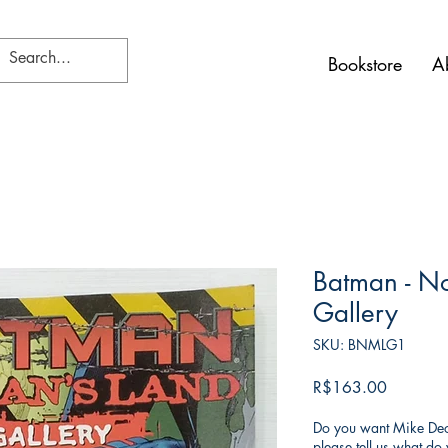
Bookstore
A
Batman - N
Gallery
SKU: BNMLG1
가
R$163.00
격
Do you want Mike Deod
please tell us what d