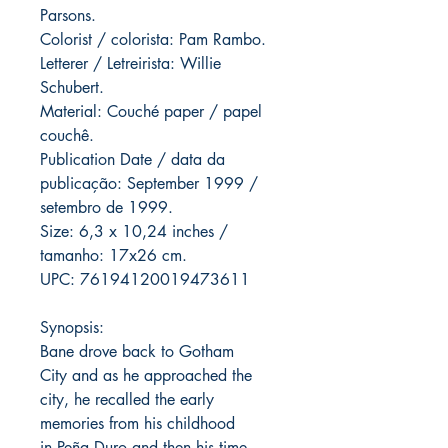
Parsons.
Colorist / colorista: Pam Rambo.
Letterer / Letreirista: Willie
Schubert.
Material: Couché paper / papel
couchê.
Publication Date / data da
publicação: September 1999 /
setembro de 1999.
Size: 6,3 x 10,24 inches /
tamanho: 17x26 cm.
UPC: 76194120019473611
Synopsis:
Bane drove back to Gotham
City and as he approached the
city, he recalled the early
memories from his childhood
in Peña Duro and then his time