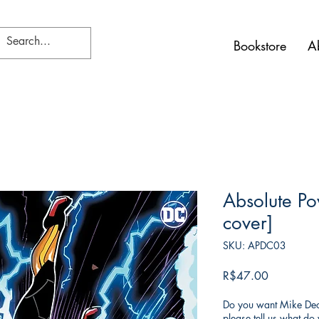
Bookstore
A
Absolute Po
cover]
SKU: APDC03
가
R$47.00
격
Do you want Mike Deod
please tell us what d