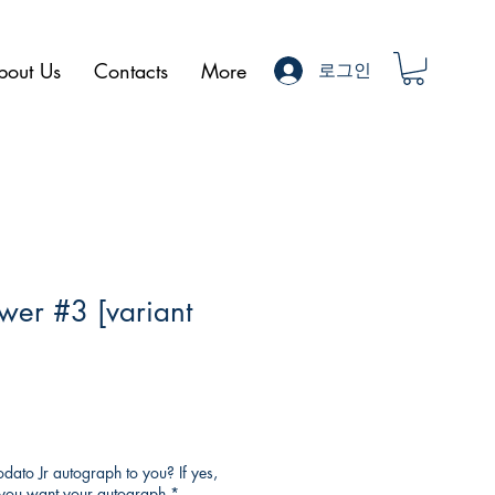
bout Us
Contacts
More
로그인
wer #3 [variant
ato Jr autograph to you? If yes,
o you want your autograph
*