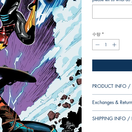
수량
*
PRODUCT INFO / I
Edition of Mike Deodat
Exchanges & Return
This and other edition
dedication, in case y
ATTENTION: our editio
autograph your copy.
SHIPPING INFO / I
personalized autographs
--
return. Because once s
Edição da coleção pes
This edition is at the 