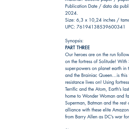
Publication Date / data da pu
2024.
Size: 6,3 x 10,24 inches / ta
UPC: 76194138539600341
Synopsis:
PART THREE
Our heroes are on the run followi
on the fortress of Solitude! Wit
super-powers on planet earth in 
and the Brainiac Queen…is this 
resistance lives on! Using fortr
Terrific and the Atom, Earth’s la
home to Wonder Woman and famo
Superman, Batman and the rest o
alliance with these elite Amazon
from Barry Allen as DC’s war 