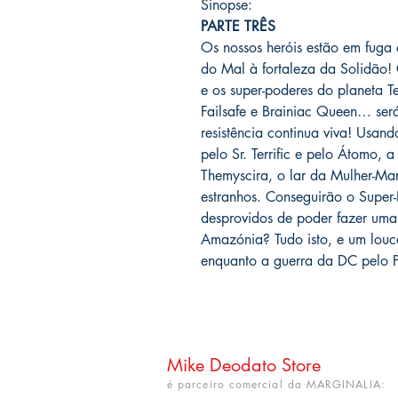
Sinopse:
PARTE TRÊS
Os nossos heróis estão em fuga
do Mal à fortaleza da Solidão
e os super-poderes do planeta T
Failsafe e Brainiac Queen… será
resistência continua viva! Usan
pelo Sr. Terrific e pelo Átomo, 
Themyscira, o lar da Mulher-Ma
estranhos. Conseguirão o Super
desprovidos de poder fazer uma 
Amazónia? Tudo isto, e um louc
enquanto a guerra da DC pel
Mike Deodato Store
é parceiro comercial da MARGINALIA: