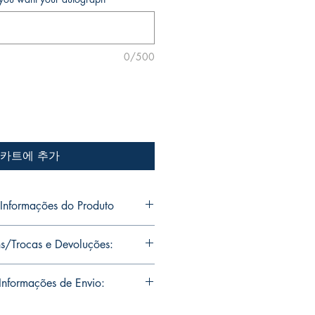
0/500
카트에 추가
nformações do Produto
o Jr's personal collection.
s/Trocas e Devoluções:
s will be signed with or without
ou want Mike Deodato Jr to
ns are limited runs with
nformações de Envio:
. Unfortunately, it is not subject to
igned, it invalidates the replacement
soal de Mike Deodato Jr.
residence of Mike Deodato Jr.