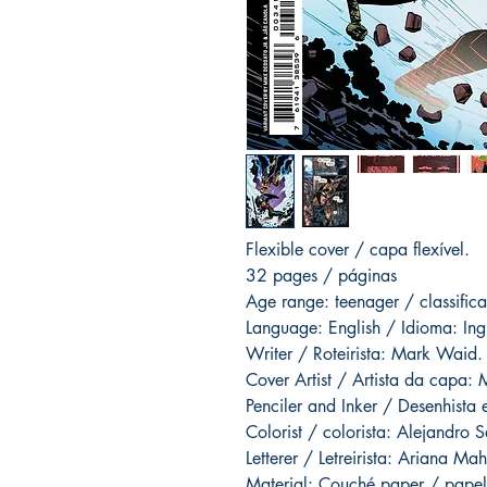
Flexible cover / capa flexível.
32 pages / páginas
Age range: teenager / classific
Language: English / Idioma: Ing
Writer / Roteirista: Mark Waid.
Cover Artist / Artista da capa: 
Penciler and Inker / Desenhista 
Colorist / colorista: Alejandro 
Letterer / Letreirista: Ariana Mah
Material: Couché paper / papel