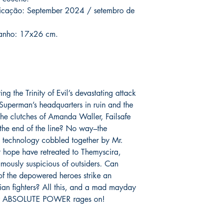
assinadas conforme so
catálogo.
blicação: September 2024 / setembro de
serão enviados por co
o prazo de entrega no
manho: 17x26 cm.
fora do Brasil *
é de 1
chegue em 25 dias, e
imediatamente para fa
entrega.
Você pode ver Mike D
ng the Trinity of Evil’s devastating attack
nas redes sociais del
h Superman’s headquarters in ruin and the
forma de garantia e v
the clutches of Amanda Waller, Failsafe
produto. :)
the end of the line? No way–the
*
A entrega fora do Br
ess technology cobbled together by Mr.
dos Correios e ao alc
st hope have retreated to Themyscira,
Wix.
usly suspicious of outsiders. Can
f the depowered heroes strike an
ian fighters? All this, and a mad mayday
for ABSOLUTE POWER rages on!