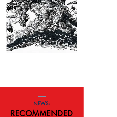
Desenho Etílico
가격
R$5,650.00
NEWS:
RECOMMENDED