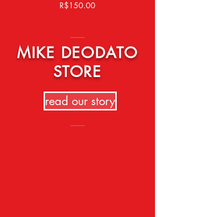
가격
R$150.00
MIKE DEODATO
STORE
read our story